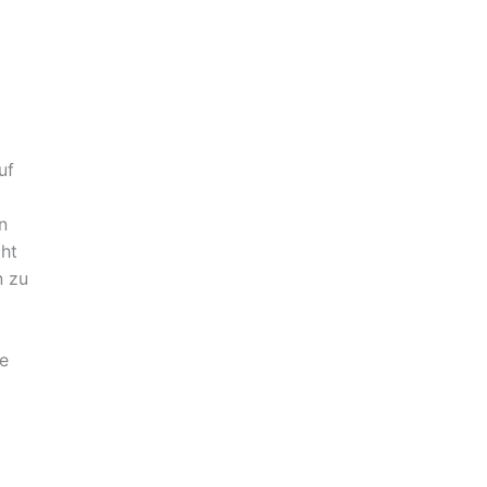
uf
n
cht
n zu
ne