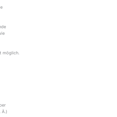
ie
nde
wie
t möglich.
ber
 Ä.)