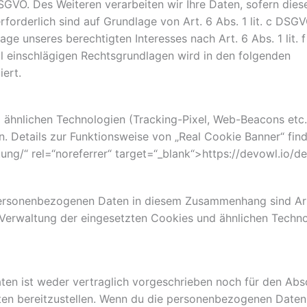
DSGVO. Des Weiteren verarbeiten wir Ihre Daten, sofern dies
erforderlich sind auf Grundlage von Art. 6 Abs. 1 lit. c DSGV
ge unseres berechtigten Interesses nach Art. 6 Abs. 1 lit. f
ll einschlägigen Rechtsgrundlagen wird in den folgenden
ert.
 ähnlichen Technologien (Tracking-Pixel, Web-Beacons etc.
n. Details zur Funktionsweise von „Real Cookie Banner“ fin
tung/“ rel=“noreferrer“ target=“_blank“>https://devowl.io/d
rsonenbezogenen Daten in diesem Zusammenhang sind Art. 6 
e Verwaltung der eingesetzten Cookies und ähnlichen Techn
ten ist weder vertraglich vorgeschrieben noch für den Abs
en bereitzustellen. Wenn du die personenbezogenen Daten n